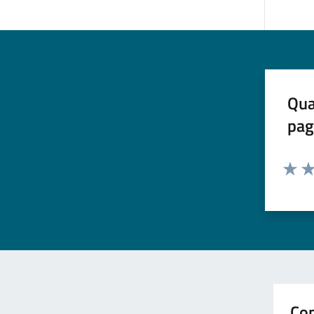
Qua
pag
Valuta 
Val
Con