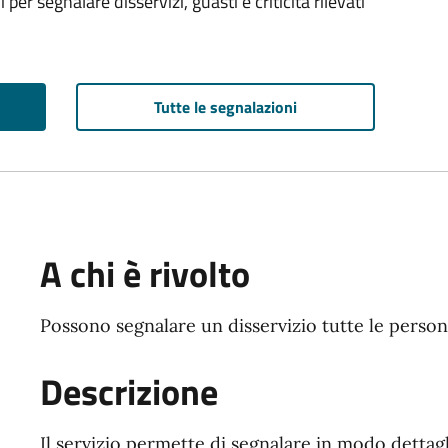
i per segnalare disservizi, guasti e criticità rilevati
Tutte le segnalazioni
A chi è rivolto
Possono segnalare un disservizio tutte le perso
Descrizione
Il servizio permette di segnalare in modo dettag