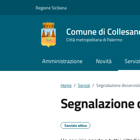
Vai ai contenuti
Vai al footer
Regione Siciliana
Comune di Collesan
Città metropolitana di Palermo
Amministrazione
Novità
Serviz
Home
/
Servizi
/
Segnalazione disservizi
Segnalazione d
Servizio attivo