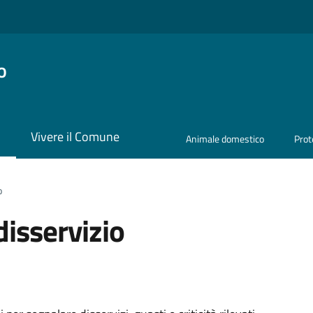
o
i
Vivere il Comune
Animale domestico
Prot
o
isservizio