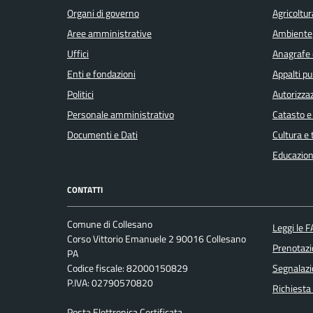
Organi di governo
Agricoltur
Aree amministrative
Ambiente
Uffici
Anagrafe e
Enti e fondazioni
Appalti pu
Politici
Autorizzaz
Personale amministrativo
Catasto e
Documenti e Dati
Cultura e
Educazion
CONTATTI
Comune di Collesano
Leggi le 
Corso Vittorio Emanuele 2 90016 Collesano
Prenotaz
PA
Codice fiscale: 82000150829
Segnalazi
P.IVA: 02790570820
Richiesta
Posta Elettronica Certificata