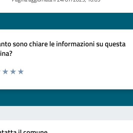
nto sono chiare le informazioni su questa
ina?
1 stelle su 5
uta 2 stelle su 5
Valuta 3 stelle su 5
Valuta 4 stelle su 5
Valuta 5 stelle su 5
tatta il comune