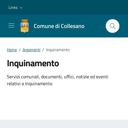
Vai ai contenuti
Vai al footer
Links
Comune di Collesano
Home
/
Argomenti
/
Inquinamento
Inquinamento
Dettagli dell'argomento
Servizi comunali, documenti, uffici, notizie ed eventi
relativi a Inquinamento