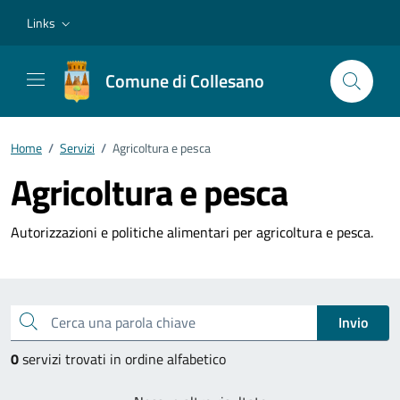
Vai ai contenuti
Vai al footer
Links
Comune di Collesano
Home
/
Servizi
/
Agricoltura e pesca
Agricoltura e pesca
Autorizzazioni e politiche alimentari per agricoltura e pesca.
Esplora tutti i servizi
Cerca una parola chiave
Invio
0
servizi trovati in ordine alfabetico