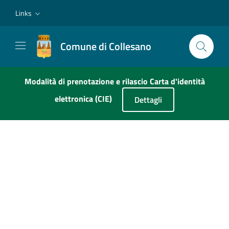
Vai ai contenuti
Vai al footer
Links
Comune di Collesano
Modalità di prenotazione e rilascio Carta d'identità
elettronica (CIE)
Dettagli