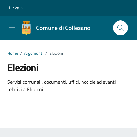
Vai ai contenuti
Vai al footer
Links
Comune di Collesano
Home
/
Argomenti
/
Elezioni
Elezioni
Dettagli dell'argomento
Servizi comunali, documenti, uffici, notizie ed eventi
relativi a Elezioni