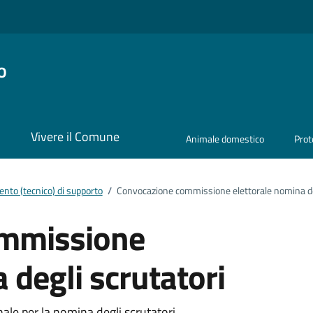
o
i
Vivere il Comune
Animale domestico
Prot
nto (tecnico) di supporto
/
Convocazione commissione elettorale nomina deg
ommissione
 degli scrutatori
e per la nomina degli scrutatori