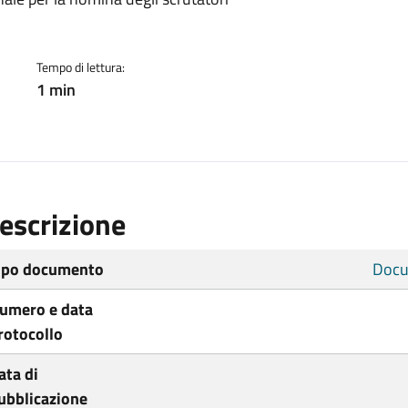
ento
Tempo di lettura:
1 min
escrizione
ipo documento
Docu
umero e data
rotocollo
ata di
ubblicazione