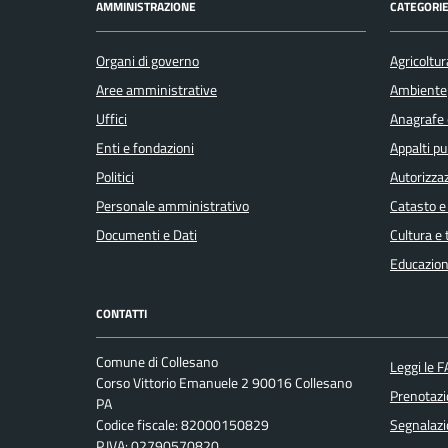
AMMINISTRAZIONE
CATEGORIE
Organi di governo
Agricoltur
Aree amministrative
Ambiente
Uffici
Anagrafe e
Enti e fondazioni
Appalti pu
Politici
Autorizzaz
Personale amministrativo
Catasto e
Documenti e Dati
Cultura e
Educazion
CONTATTI
Comune di Collesano
Leggi le 
Corso Vittorio Emanuele 2 90016 Collesano
Prenotaz
PA
Codice fiscale: 82000150829
Segnalazi
P.IVA: 02790570820