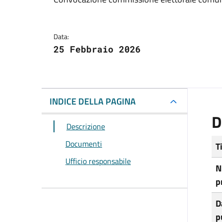
Dettagli del docum
Data:
25 Febbraio 2026
INDICE DELLA PAGINA
D
Descrizione
Documenti
T
Ufficio responsabile
N
p
D
p