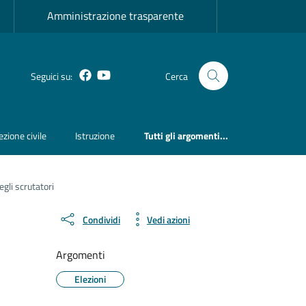
Amministrazione trasparente
Facebook
YouTube
Seguici su:
Cerca
ezione civile
Istruzione
Tutti gli argomenti...
li scrutatori
Condividi
Vedi azioni
Argomenti
Elezioni