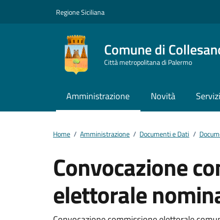
Vai ai contenuti
Vai al footer
Regione Siciliana
Comune di Collesan
Città metropolitana di Palermo
Amministrazione
Novità
Serviz
Home
/
Amministrazione
/
Documenti e Dati
/
Docume
Convocazione c
elettorale nomina
Convocazione commissione elettorale comunal