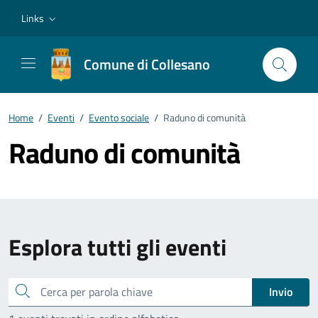
Vai ai contenuti
Vai al footer
Links
Comune di Collesano
Home
/
Eventi
/
Evento sociale
/
Raduno di comunità
Raduno di comunità
Esplora tutti gli eventi
Cerca
Invio