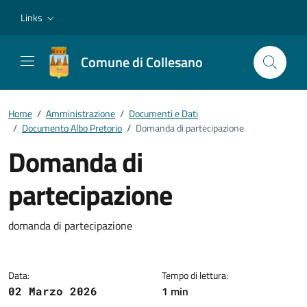
Vai ai contenuti
Vai al footer
Links
Comune di Collesano
Home
/
Amministrazione
/
Documenti e Dati
/
Documento Albo Pretorio
/
Domanda di partecipazione
Domanda di
partecipazione
Dettagli del documento
domanda di partecipazione
Data:
Tempo di lettura:
1 min
02 Marzo 2026