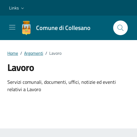
Vai ai contenuti
Vai al footer
Links
Comune di Collesano
Home
/
Argomenti
/
Lavoro
Lavoro
Dettagli dell'argomento
Servizi comunali, documenti, uffici, notizie ed eventi
relativi a Lavoro