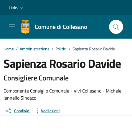
Vai ai contenuti
Vai al footer
Links
Comune di Collesano
Home
/
Amministrazione
/
Politici
/
Sapienza Rosario Davide
Sapienza Rosario Davide
Dettagli della persona
Consigliere Comunale
Componente Consiglio Comunale - Vivi Collesano - Michele
Iannello Sindaco
Condividi
Vedi azioni