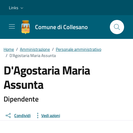
Vai ai contenuti
Vai al footer
Links
Comune di Collesano
Home
/
Amministrazione
/
Personale amministrativo
/
D’Agostaria Maria Assunta
D'Agostaria Maria
Assunta
Dettagli della persona
Dipendente
Condividi
Vedi azioni