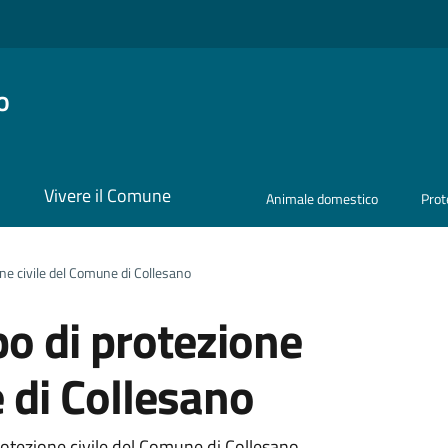
o
i
Vivere il Comune
Animale domestico
Prot
ione civile del Comune di Collesano
po di protezione
 di Collesano
protezione civile del Comune di Collesano