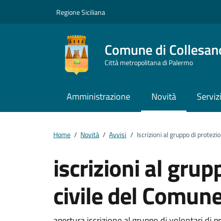
Vai ai contenuti
Vai al footer
Regione Siciliana
Comune di Collesan
Città metropolitana di Palermo
Amministrazione
Novità
Serviz
Home
/
Novità
/
Avvisi
/
Iscrizioni al gruppo di protez
iscrizioni al grup
civile del Comune
apertura iscrizione al gruppo di volontari di 