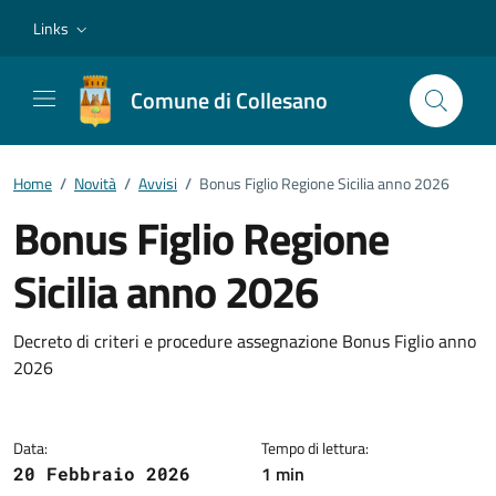
Vai ai contenuti
Vai al footer
Links
Comune di Collesano
Home
/
Novità
/
Avvisi
/
Bonus Figlio Regione Sicilia anno 2026
Bonus Figlio Regione
Sicilia anno 2026
Dettagli della notizia
Decreto di criteri e procedure assegnazione Bonus Figlio anno
2026
Data:
Tempo di lettura:
1 min
20 Febbraio 2026