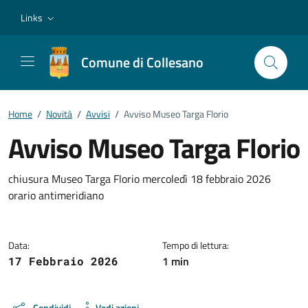
Vai ai contenuti
Vai al footer
Links
Comune di Collesano
Home
/
Novità
/
Avvisi
/
Avviso Museo Targa Florio
Avviso Museo Targa Florio
Dettagli della notizia
chiusura Museo Targa Florio mercoledì 18 febbraio 2026
orario antimeridiano
Data:
Tempo di lettura:
1 min
17 Febbraio 2026
Condividi
Vedi azioni