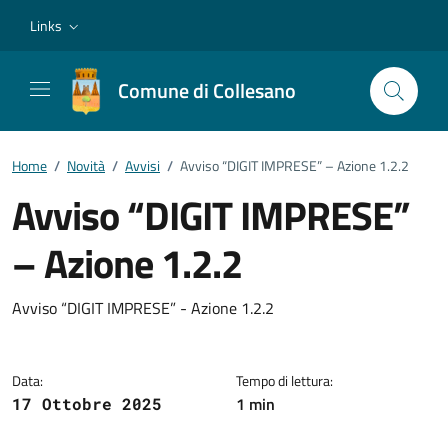
Vai ai contenuti
Vai al footer
Links
Comune di Collesano
Home
/
Novità
/
Avvisi
/
Avviso “DIGIT IMPRESE” – Azione 1.2.2
Avviso “DIGIT IMPRESE”
– Azione 1.2.2
Dettagli della notizia
Avviso “DIGIT IMPRESE” - Azione 1.2.2
Data:
Tempo di lettura:
1 min
17 Ottobre 2025