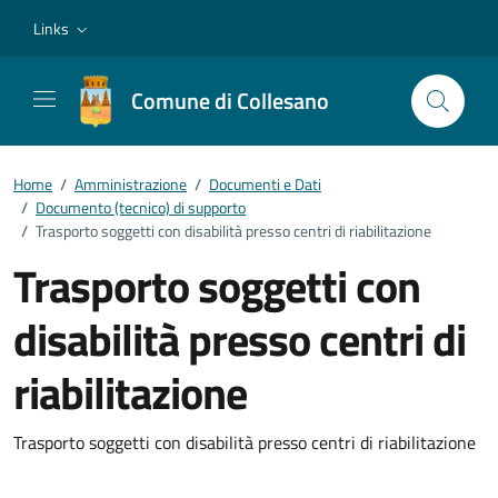
Vai ai contenuti
Vai al footer
Links
Comune di Collesano
Home
/
Amministrazione
/
Documenti e Dati
/
Documento (tecnico) di supporto
/
Trasporto soggetti con disabilità presso centri di riabilitazione
Trasporto soggetti con
disabilità presso centri di
riabilitazione
Dettagli del documento
Trasporto soggetti con disabilità presso centri di riabilitazione