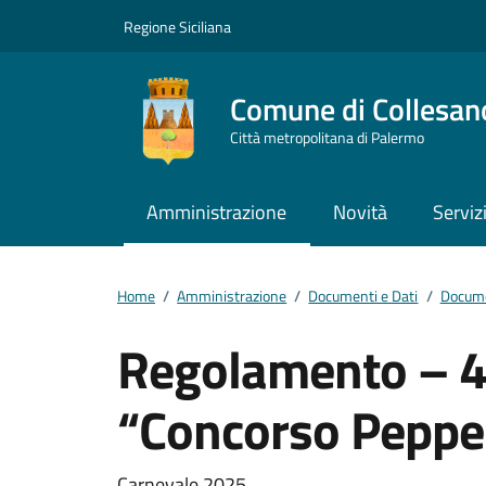
Vai ai contenuti
Vai al footer
Regione Siciliana
Comune di Collesan
Città metropolitana di Palermo
Amministrazione
Novità
Serviz
Home
/
Amministrazione
/
Documenti e Dati
/
Docume
Regolamento – 4
“Concorso Peppe
Carnevale 2025