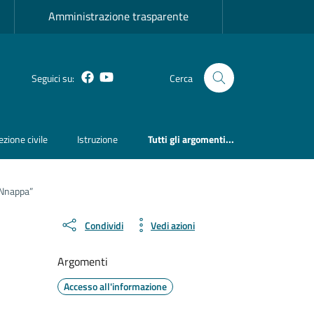
Amministrazione trasparente
Facebook
YouTube
Seguici su:
Cerca
ezione civile
Istruzione
Tutti gli argomenti...
‘Nnappa”
Condividi
Vedi azioni
Argomenti
Accesso all'informazione