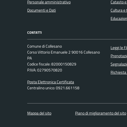
Personale amministrativo
Catasto e
Documenti e Dati
Cultura e
Educazion
CONTATTI
Comune di Collesano
Leggi le 
Corso Vittorio Emanuele 2 90016 Collesano
Prenotaz
PA
Codice fiscale: 82000150829
Segnalazi
P.IVA: 02790570820
Richiesta
Posta Elettronica Certificata
Centralino unico: 0921.661158
Mappa del sito
Piano di miglioramento del sito