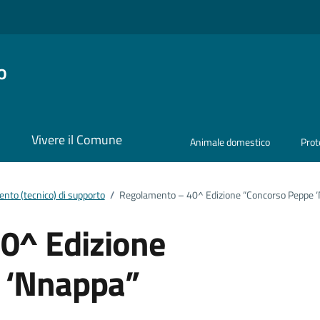
o
i
Vivere il Comune
Animale domestico
Prot
nto (tecnico) di supporto
/
Regolamento – 40^ Edizione “Concorso Peppe 
0^ Edizione
 ‘Nnappa”