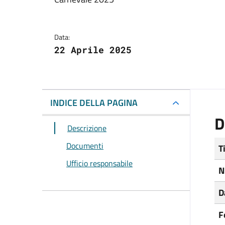
Dettagli del docum
Data:
22 Aprile 2025
INDICE DELLA PAGINA
D
Descrizione
Documenti
T
Ufficio responsabile
N
D
F