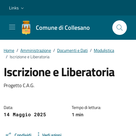
Vai ai contenuti
Vai al footer
Links
Comune di Collesano
Home
/
Amministrazione
/
Documenti e Dati
/
Modulistica
/
Iscrizione e Liberatoria
Iscrizione e Liberatoria
Dettagli del documento
Progetto C.A.G.
Data:
Tempo di lettura:
1 min
14 Maggio 2025
Condividi
Vedi azioni