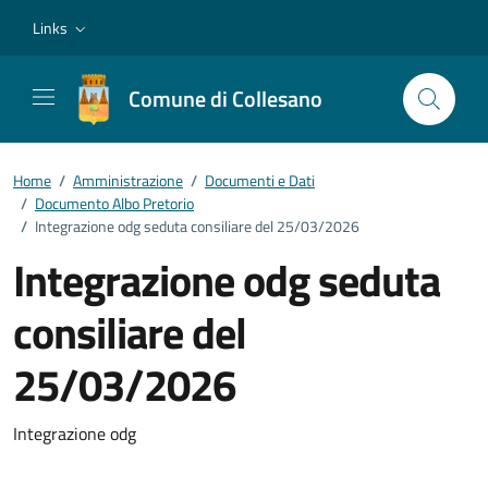
Vai ai contenuti
Vai al footer
Links
Comune di Collesano
Home
/
Amministrazione
/
Documenti e Dati
/
Documento Albo Pretorio
/
Integrazione odg seduta consiliare del 25/03/2026
Integrazione odg seduta
consiliare del
25/03/2026
Dettagli del documento
Integrazione odg