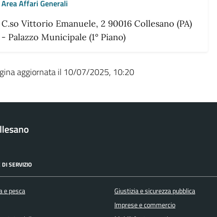
Area Affari Generali
C.so Vittorio Emanuele, 2 90016 Collesano (PA)
- Palazzo Municipale (1° Piano)
gina aggiornata il 10/07/2025, 10:20
llesano
 DI SERVIZIO
a e pesca
Giustizia e sicurezza pubblica
Imprese e commercio