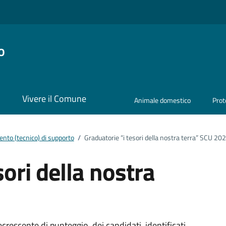
o
i
Vivere il Comune
Animale domestico
Prot
nto (tecnico) di supporto
/
Graduatorie “i tesori della nostra terra” SCU 20
sori della nostra
crescente di punteggio, dei candidati, identificati