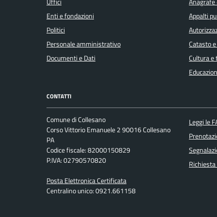
Uffici
Anagrafe e
Enti e fondazioni
Appalti pu
Politici
Autorizzaz
Personale amministrativo
Catasto e
Documenti e Dati
Cultura e
Educazion
CONTATTI
Comune di Collesano
Leggi le 
Corso Vittorio Emanuele 2 90016 Collesano
Prenotaz
PA
Codice fiscale: 82000150829
Segnalazi
P.IVA: 02790570820
Richiesta
Posta Elettronica Certificata
Centralino unico: 0921.661158