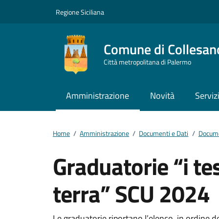
Vai ai contenuti
Vai al footer
Regione Siciliana
Comune di Collesan
Città metropolitana di Palermo
Amministrazione
Novità
Serviz
Home
/
Amministrazione
/
Documenti e Dati
/
Docume
Graduatorie “i te
terra” SCU 2024
Le graduatorie riportano l’elenco, in ordine de