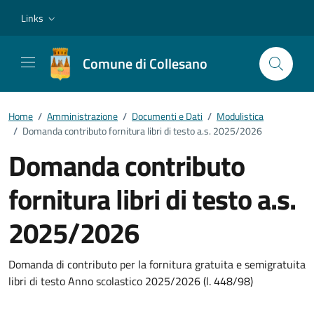
Vai ai contenuti
Vai al footer
Links
Comune di Collesano
Home
/
Amministrazione
/
Documenti e Dati
/
Modulistica
/
Domanda contributo fornitura libri di testo a.s. 2025/2026
Domanda contributo
fornitura libri di testo a.s.
2025/2026
Dettagli del documento
Domanda di contributo per la fornitura gratuita e semigratuita
libri di testo Anno scolastico 2025/2026 (l. 448/98)