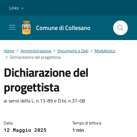
Vai ai contenuti
Vai al footer
Links
Comune di Collesano
Home
/
Amministrazione
/
Documenti e Dati
/
Modulistica
/
Dichiarazione del progettista
Dichiarazione del
progettista
Dettagli del documento
ai sensi della L. n.13-89 e D.to. n.37-08
Data:
Tempo di lettura:
1 min
12 Maggio 2025