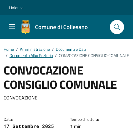
Vai ai contenuti
Vai al footer
Links
Comune di Collesano
Home
/
Amministrazione
/
Documenti e Dati
/
Documento Albo Pretorio
/
CONVOCAZIONE CONSIGLIO COMUNALE
CONVOCAZIONE
CONSIGLIO COMUNALE
Dettagli del documento
CONVOCAZIONE
Data:
Tempo di lettura:
1 min
17 Settembre 2025