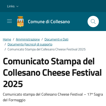
Vai ai contenuti
Vai al footer
Links
Comune di Collesano
Home
/
Amministrazione
/
Documenti e Dati
/
Documento (tecnico) di supporto
/
Comunicato Stampa del Collesano Cheese Festival 2025
Comunicato Stampa del
Collesano Cheese Festival
2025
Dettagli del documento
Comunicato stampa del Collesano Cheese Festival – 17ª Sagra
del Formaggio