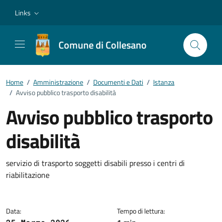
Vai ai contenuti
Vai al footer
Links
Comune di Collesano
Home
/
Amministrazione
/
Documenti e Dati
/
Istanza
/
Avviso pubblico trasporto disabilità
Avviso pubblico trasporto
disabilità
Dettagli del documento
servizio di trasporto soggetti disabili presso i centri di
riabilitazione
Data:
Tempo di lettura: