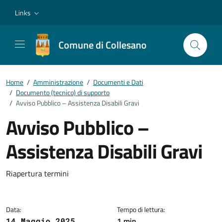
Vai ai contenuti
Vai al footer
Links
Comune di Collesano
Home
/
Amministrazione
/
Documenti e Dati
/
Documento (tecnico) di supporto
/
Avviso Pubblico – Assistenza Disabili Gravi
Avviso Pubblico –
Assistenza Disabili Gravi
Dettagli del documento
Riapertura termini
Data:
Tempo di lettura:
1 min
14 Maggio 2025