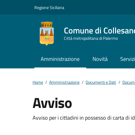
Vai ai contenuti
Vai al footer
Regione Siciliana
Comune di Collesan
Città metropolitana di Palermo
Amministrazione
Novità
Serviz
Home
/
Amministrazione
/
Documenti e Dati
/
Docume
Avviso
Dettagli del docum
Avviso per i cittadini in possesso di carta di i