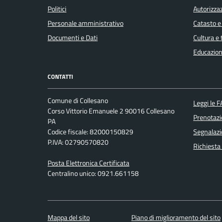
Politici
Autorizzaz
Personale amministrativo
Catasto e
Documenti e Dati
Cultura e
Educazion
CONTATTI
Comune di Collesano
Leggi le 
Corso Vittorio Emanuele 2 90016 Collesano
Prenotaz
PA
Codice fiscale: 82000150829
Segnalazi
P.IVA: 02790570820
Richiesta
Posta Elettronica Certificata
Centralino unico: 0921.661158
Mappa del sito
Piano di miglioramento del sito