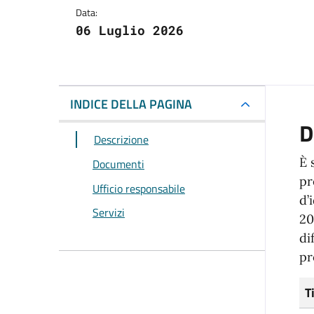
Data:
06 Luglio 2026
INDICE DELLA PAGINA
D
Descrizione
È 
Documenti
pr
Ufficio responsabile
d’
Servizi
20
di
pr
T