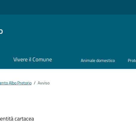
o
i
Vivere il Comune
Animale domestico
Prot
nto Albo Pretorio
/
Avviso
ento
dentità cartacea