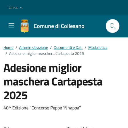
Vai ai contenuti
Vai al footer
Links
Comune di Collesano
Home
/
Amministrazione
/
Documenti e Dati
/
Modulistica
/
Adesione miglior maschera Cartapesta 2025
Adesione miglior
maschera Cartapesta
2025
Dettagli del documento
40^ Edizione "Concorso Peppe ‘Nnappa"