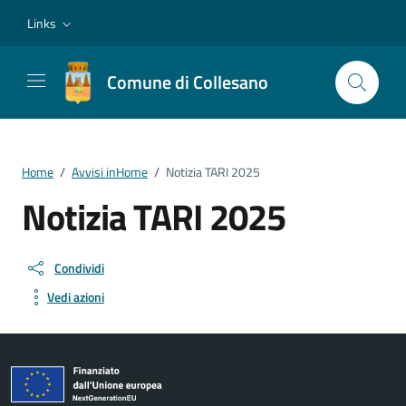
Vai ai contenuti
Vai al footer
Links
Comune di Collesano
Home
/
Avvisi inHome
/
Notizia TARI 2025
Notizia TARI 2025
Condividi
Vedi azioni